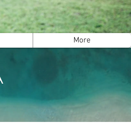
More
A