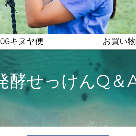
LOGキヌヤ便
お買い物
​発酵せっけんQ＆