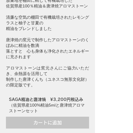
放棄地を棚田に転じて有機栽培した
佐賀県産100％精油＆唐津焼アロマストーン
清廉な空気の棚田で有機栽培されたレモング
ラスと柚子と甘夏の
精油をブレンドしました
唐津焼の窯元で制作したアロマストーンのく
ぼみに精油を数滴
落とすと 心も身体も浄化されたエネルギー
に充されます
アロマストーンは窯元さんにご協力いただ
き、余熱源を活用して
制作した唐津くんち（ユネスコ無形文化財）
の限定版です。
SAGA精油と唐津焼 ¥3,200円税込み
（佐賀県産100%精油5mlと唐津焼アロマ
ストーンセット
カートに追加