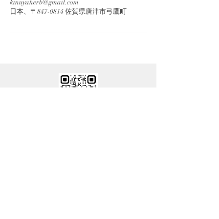
kinuyaherb@gmail.com
日本、〒847-0814 佐賀県唐津市弓鷹町
公式ラインお問合せ
お問い合わせ
ご来店予約・ご質問やご意見など
お気軽にご相談ください
​お問合せ電話番号：