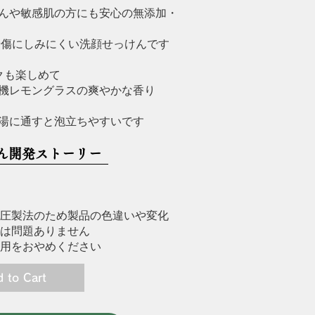
んや敏感肌の方にも安心の無添加・
や傷にしみにくい洗顔せっけんです
も楽しめて​
機レモングラスの爽やかな香り​
湯に通すと​泡立ちやすいです
ん開発ストーリー
圧製法のため
製品の色違いや変化
は問題ありません
用をおやめください
 to Cart