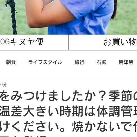
LOGキヌヤ便
お買い物
朝食
ライフスタイル
旅行
石鹸
唐津焼
 0分
産
唐津市
プレスリリース
森川海人
酒粕
をみつけましたか？季節
温差大きい時期は体調管
けください。焼かないで