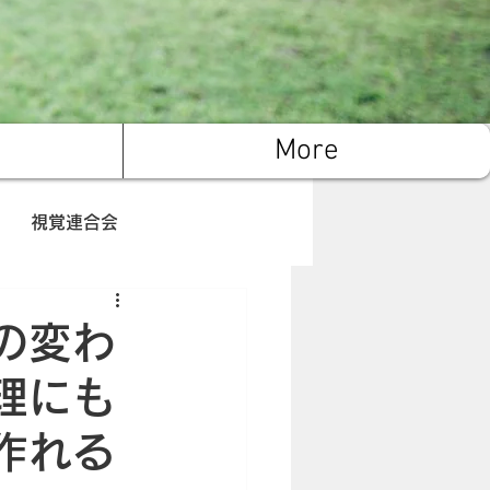
More
視覚連合会
腸内環境
キャンプ
の変わ
理にも
作れる