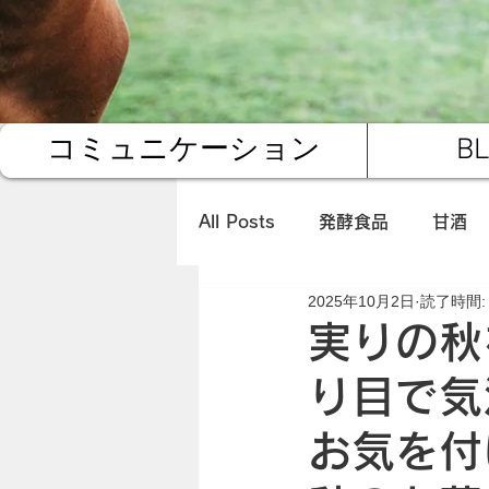
コミュニケーション
B
All Posts
発酵食品
甘酒
2025年10月2日
読了時間:
有機レモングラス
佐賀県
実りの秋
り目で気
環境
キヌヤ便
お気を付