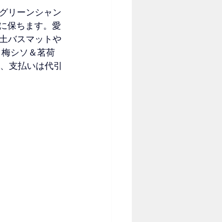
グリーンシャン
に保ちます。愛
土バスマットや
 梅シソ＆茗荷
単、支払いは代引
降。誕生月プレゼン