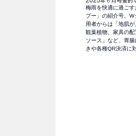
2025年６月号要約
梅雨を快適に過ごす
プー」の紹介号。W
用者からは「地肌が
観葉植物、家具の配
ソース」など、胃腸
きや各種QR決済に対応
トは7/10まで延長中