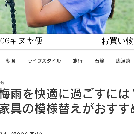
LOGキヌヤ便
お買い物
朝食
ライフスタイル
旅行
石鹸
唐津焼
1分
産
唐津市
プレスリリース
森川海人
酒粕
梅雨を快適に過ごすには
家具の模様替えがおすす