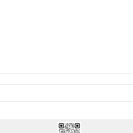
キヌヤ便 立春号２０２６
万事
く）