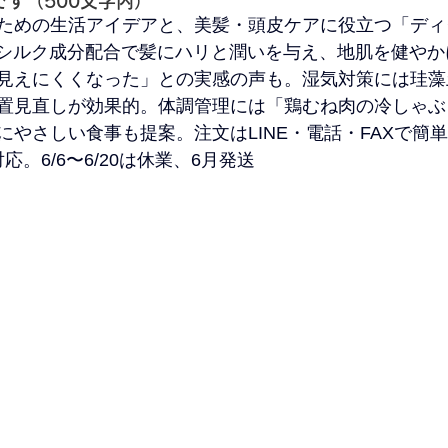
です（500文字内）
ための生活アイデアと、美髪・頭皮ケアに役立つ「ディ
シルク成分配合で髪にハリと潤いを与え、地肌を健やか
見えにくくなった」との実感の声も。湿気対策には珪藻
置見直しが効果的。体調管理には「鶏むね肉の冷しゃぶ
にやさしい食事も提案。注文はLINE・電話・FAXで簡
。6/6〜6/20は休業、6月発送
は6/4までと6/21以
。