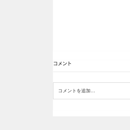
コメント
コメントを追加…
キヌヤ便 2026 さくら号
vol.20