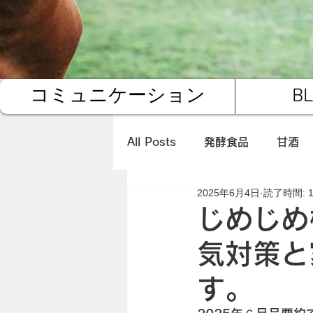
コミュニケーション
B
All Posts
発酵食品
甘酒
2025年6月4日
読了時間: 
有機レモングラス
佐賀県
じめじめ
気対策と
環境
キヌヤ便
す。