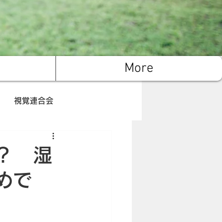
More
視覚連合会
腸内環境
キャンプ
？ 湿
めで