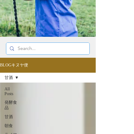
BLOGキヌヤ便
甘酒
All
Posts
発酵食
品
甘酒
朝食