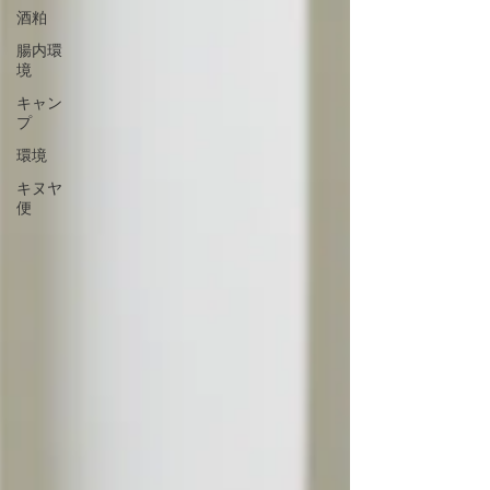
酒粕
腸内環
境
キャン
プ
環境
キヌヤ
便