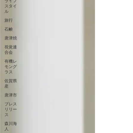
ライフ
スタイ
ル
旅行
石鹸
唐津焼
視覚連
合会
有機レ
モング
ラス
佐賀県
産
唐津市
プレス
リリー
ス
森川海
人