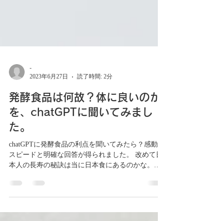
-
2023年6月27日
読了時間: 2分
発酵食品は何故？体に良いのか
を、chatGPTに聞いてみまし
た。
chatGPTに発酵食品の利点を聞いてみたら？感動の
スピードと明確な回答が得られました。 改めて日
本人の長寿の秘訣は当に日本食にあるのかな。。
そして今朝も朝食はキヌヤ発酵ラボの和ぐらん
（酒粕グラノーラ）、 糀甘酒、ヨーグルト、バナ
ナ、はちみつ、、...